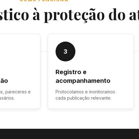
tico à proteção do a
3
Registro e
ção
acompanhamento
s, pareceres e
Protocolamos e monitoramos
sários.
cada publicação relevante.