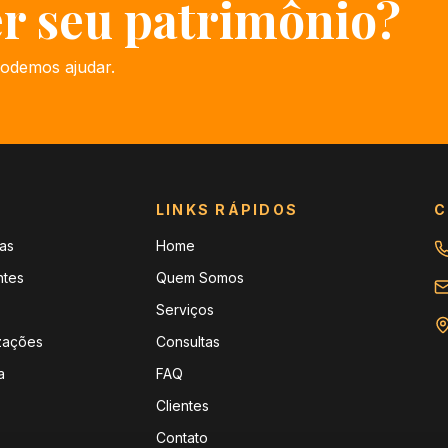
er seu patrimônio?
odemos ajudar.
LINKS RÁPIDOS
C
as
Home
ntes
Quem Somos
Serviços
zações
Consultas
a
FAQ
Clientes
Contato