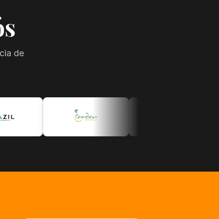
ós
cia de