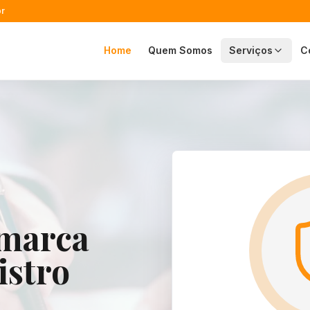
r
Home
Quem Somos
Serviços
C
 marca
istro