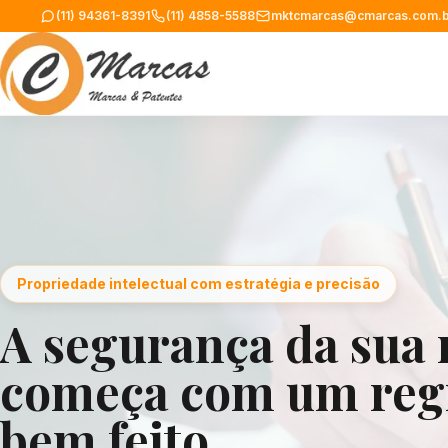
(11) 94361-8391
(11) 4858-5588
mktcmarcas@cmarcas.com.b
Propriedade intelectual com estratégia e precisão
A segurança da sua
começa com um reg
bem feito.