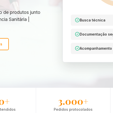
ro de produtos junto
ia Sanitária |
Busca técnica
Documentação se
os
Acompanhamento 
0+
3.000+
atendidos
Pedidos protocolados