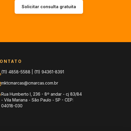
Solicitar consulta gratuita
ONTATO
(11) 4858-5588
|
(11) 94361-8391
mktcmarcas@cmarcas.com.br
Rua Humberto I, 236 - 8º andar - cj 83/84
- Vila Mariana - São Paulo - SP - CEP:
04018-030